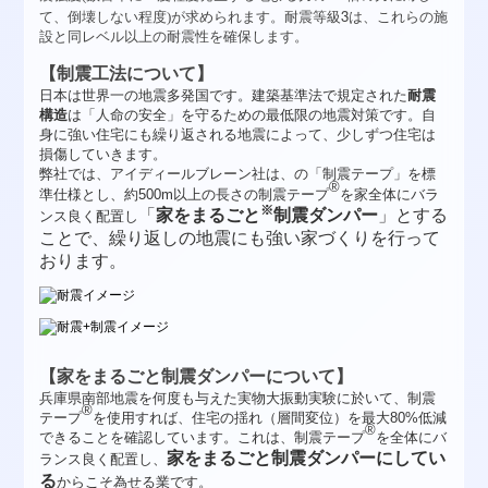
3
て、倒壊しない程度)が求められます。耐震等級
は、これらの施
設と同レベル以上の耐震性を確保します。
【制震工法について】
日本は世界一の地震多発国です。建築基準法で規定された
耐震
構造
は「人命の安全」を守るための最低限の地震対策です。自
身に強い住宅にも繰り返される地震によって、少しずつ住宅は
損傷していきます。
弊社では、アイディールブレーン社は、の「制震テープ」を標
®
準仕様とし、
約500m以上
の長さの制震テープ
を家全体にバラ
※
「
家をまるごと
制震ダンパー
」
とする
ンス良く配置し
ことで、繰り返しの地震にも強い家づくりを行って
おります。
【家をまるごと制震ダンパーについて】
兵庫県南部地震を何度も与えた実物大振動実験に於いて、制震
®
テープ
を使用すれば、住宅の揺れ（層間変位）を最大80%低減
®
できることを確認しています。これは、制震テープ
を全体にバ
家をまるごと制震ダンパーにしてい
ランス良く配置し、
る
からこそ為せる業です。