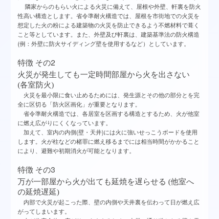
隣家からのもらい火による火災に備えて、屋根や外壁、軒裏を防火
性高い構造とします。省令準耐火構造では、屋根を市街地での火災を
想定した火の粉による建築物の火災を防止できるよう不燃材料で葺く
こと等としています。また、外壁及び軒裏は、建築基準法の防火構造
(例：外壁に防火サイディング壁を使用するなど）としています。
2
特徴
その
火災が発生しても一定時間部屋から火を出さない
(各室防火)
火災を最小限に食い止めるためには、発生源とその他の部分とを完
全に区切る「防火区画化」が重要となります。
省令準耐火構造では、各居室を区画する構造とするため、火が他室
に燃え広がりにくくなっています。
加えて、室内の内側(壁・天井)には火に強いせっこうボードを使用
します。火が柱などの楮罪に燃え移るまでには相当時間がかかること
により、避難や初期消火が可能となります。
3
特徴
その
万が一部屋から火が出ても延焼を遅らせる
(他室へ
の延焼遅延)
内部で火災が起こった際、壁の内側や天井裏を伝わって日が燃え広
がってしまいます。