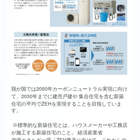
2050
我が国では
年カーボンニュートラル実現に向け
2030
て、
年までに建売戸建や
集合住宅を含む新築
ZEH
住宅の平均で
を実現することを目指していま
す。
※
標準的な新築住宅とは、ハウスメーカーや工務店
が施工する新築住宅のこと。
経済産業省
ZEH