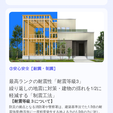
③安心安全【耐震・制震】
3」
最高ランクの耐震性「耐震等級
繰り返しの地震に対策・建物の揺れを1/2に
軽減する「制震工法」
【耐震等級３について】
1.5
防災の拠点となる消防署や警察署は、建築基準法でた
倍の耐
1.5
震強度(数百年に一度程度発生する地よる力の
倍の力に対し