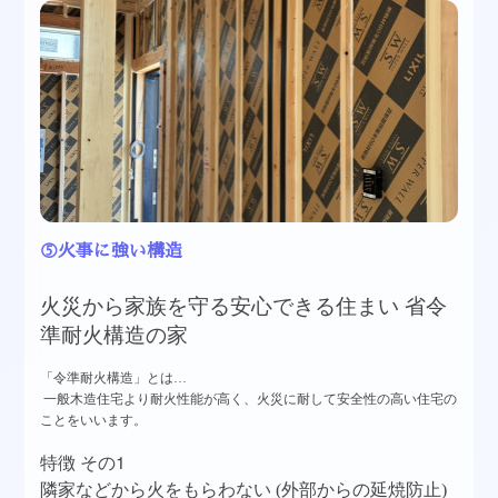
⑤火事に強い構造
火災から家族を守る安心できる住まい
省令
準耐火構造の家
「令準耐火構造」とは
…
一般木造住宅より耐火性能が高く、火災に耐して安全性の高い住宅の
ことをいいます。
1
特徴
その
隣家などから火をもらわない
(外部からの延焼防止)