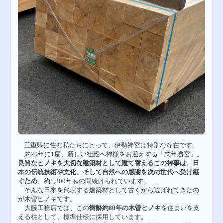
三重県に住む私たちにとって、伊勢神宮は特別な存在です。
約20年に1度、新しい社殿へ神様をお迎えする「式年遷宮」。
良質なヒノキを大切な建築材として建て替えるこの神事は、日
本の伝統技術や文化、そして自然への感謝を次の世代へ受け継
ぐため
、約1,300年もの間続けられています。
そんな日本を代表する建築材として古くから選ばれてきたの
が木曽ヒノキです。
大藤工務店では、この
樹齢約80年の木曽ヒノキ
を住まいを支
える柱として、標準仕様に採用しています。