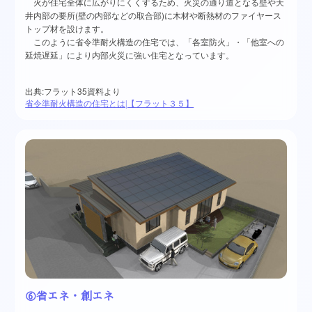
火が住宅全体に広がりにくくするため、火災の通り道となる壁や天
井内部の要所(壁の内部などの取合部)に木材や断熱材のファイヤース
トップ材を設けます。
このように省令準耐火構造の住宅では、「各室防火」・「他室への
延焼遅延」により内部火災に強い住宅となっています。
:
35
出典
フラット
資料より
省令準耐火構造の住宅とは|【フラット３５】
⑥省エネ・創エネ