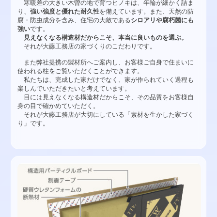
寒暖差の大きい木曽の地で育つヒノキは、年輪が細かく詰ま
り、
強い強度と優れた耐久性
を備えています。また、天然の防
腐・防虫成分を含み、住宅の大敵である
シロアリや腐朽菌にも
強い
です。
見えなくなる構造材だからこそ、本当に良いものを選ぶ。
それが大藤工務店の家づくりのこだわりです。
また弊社提携の製材所へご案内し、お客様ご自身で住まいに
使われる柱をご覧いただくことができます。
私たちは、完成した家だけでなく、家が作られていく過程も
楽しんでいただきたいと考えています。
目には見えなくなる構造材だからこそ、その品質をお客様自
身の目で確かめていただく。
それが大藤工務店が大切にしている「素材を生かした家づく
り」です。