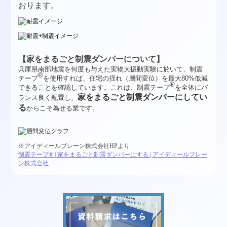
おります。
【家をまるごと制震ダンパーについて】
兵庫県南部地震を何度も与えた実物大振動実験に於いて、制震
®
テープ
を使用すれば、住宅の揺れ（層間変位）を最大80%低減
®
できることを確認しています。これは、制震テープ
を全体にバ
家をまるごと制震ダンパーにしてい
ランス良く配置し、
る
からこそ為せる業です。
※アイディールブレーン株式会社HPより
制震テープ® | 家をまるごと制震ダンパーにする | アイディールブレー
ン株式会社