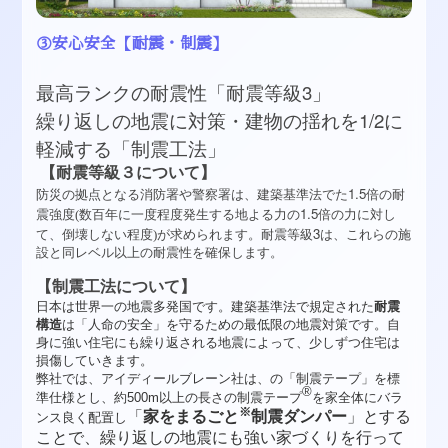
③安心安全【耐震・制震】
3」
最高ランクの耐震性「耐震等級
繰り返しの地震に対策・建物の揺れを1/2に
軽減する「制震工法」
【耐震等級３について】
1.5
防災の拠点となる消防署や警察署は、建築基準法でた
倍の耐
1.5
震強度(数百年に一度程度発生する地よる力の
倍の力に対し
3
て、倒壊しない程度)が求められます。耐震等級
は、これらの施
設と同レベル以上の耐震性を確保します。
【制震工法について】
日本は世界一の地震多発国です。建築基準法で規定された
耐震
構造
は「人命の安全」を守るための最低限の地震対策です。自
身に強い住宅にも繰り返される地震によって、少しずつ住宅は
損傷していきます。
弊社では、アイディールブレーン社は、の「制震テープ」を標
®
準仕様とし、
約500m以上
の長さの制震テープ
を家全体にバラ
※
「
家をまるごと
制震ダンパー
」
とする
ンス良く配置し
ことで、繰り返しの地震にも強い家づくりを行って