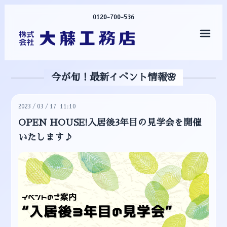
0120-700-536
メニ
今が旬！最新イベント情報🌸
2023
/
03
/
17 11:10
OPEN HOUSE!入居後3年目の見学会を開催
いたします♪