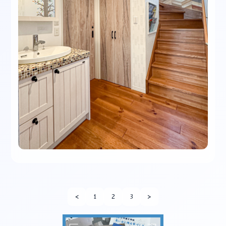
<
1
2
3
>