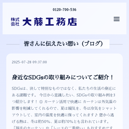
0120-700-536
メニ
皆さんに伝えたい想い（ブログ）
2025-07-28 09:37:00
身近なSDGsの取り組みについてご紹介！
SDGsは、決して特別なものではなく、私たちの生活の身近に
ある課題です。 今日から意識したい、SDGsの取り組み例を3
つ紹介します！ ① カーテン活用で快適に カーテンは外気温の
影響を軽減してくれるので、夏は暖気を、冬は冷気をシャット
アウトして、室内の温度を快適に保ってくれます♪ 窓から逃
げる熱は、冬は約50％、夏は約70％とも言われています。
「厚手のカーテン」や「レースの二重使い」もおすすめです