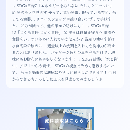
→ SDGs目標7「エネルギーをみんなに そしてクリーンに」
③ 家のモノを見直す 使っていない家電、眠っている布団、余
ってる食器… リユースショップや譲り合いアプリで手放す
と、 ごみが減って、他の誰かの助けにも！ → SDGs目標
12「つくる責任 つかう責任」 ③ 洗剤は適量を守ろう 洗濯や
食器洗い、つい多めに入れていませんか？ 洗剤の使いすぎは
水質汚染の原因に… 適量以上の洗剤を入れても洗浄力が高ま
ることはありません。 パッケージ通りの量を守るだけで、地
球にもお財布にもやさしくなります！ → SDGs目標6「水と衛
生」／12「つかう責任」 SDGsの視点で改めて意識すること
で、 もっと効果的に地球にやさしい暮らしができます！ 今日
からできるちょっとした工夫を見直してみましょう♪