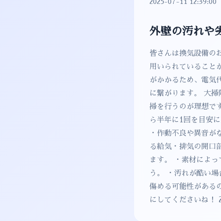
2025-07-11 12:39:00
外壁の汚れや
皆さんは換気設備の
用いられていること
がかかるため、電気
に繋がります。 大掃
掃を行うのが理想です
ら半年に1回を目安
・作動不良や異音がな
る給気・排気の開口
ます。 ・素材によ
う。 ・汚れが酷い
傷める可能性がある
にしてくださいね！