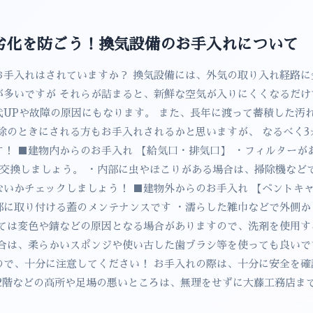
劣化を防ごう！換気設備のお手入れについて
お手入れはされていますか？ 換気設備には、外気の取り入れ経路に
が多いですが それらが詰まると、新鮮な空気が入りにくくなるだけ
代UPや故障の原因にもなります。 また、長年に渡って蓄積した汚
除のときにされる方もお手入れされるかと思いますが、 なるべく3
！ ■建物内からのお手入れ 【給気口・排気口】 ・フィルターが
に交換しましょう。 ・内部に虫やほこりがある場合は、掃除機など
いかチェックしましょう！ ■建物外からのお手入れ 【ベントキャ
部に取り付ける蓋のメンテナンスです ・濡らした雑巾などで外側か
っては変色や錆などの原因となる場合がありますので、洗剤を使用す
場合は、柔らかいスポンジや使い古した歯ブラシ等を使っても良い
ので、十分に注意してください！ お手入れの際は、十分に安全を確
 2階などの高所や足場の悪いところは、無理をせずに大藤工務店ま