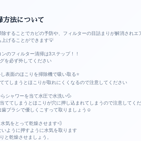
掃方法について
掃除することでカビの予防や、フィルターの目詰まりが解消されエ
上げることができます💡
コンのフィルター清掃は3ステップ！！
ラグを必ず外してください
外し表面のほこりを掃除機で吸い取る⭐️
当ててしまうとほこりが取れにくくなるので注意してください
からシャワーを当て水圧で水洗い💦
を当ててしまうとほこりが穴に押し込まれてしまうので注意してく
歯ブラシで優しくこすって取りましょう☺️
と水気をとって乾燥させます💨
ないように押すように水気を取ります
かりと乾燥させましょう。